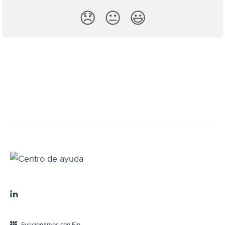
😞
😐
😃
Funcionamos con Fin