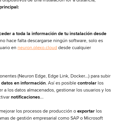
rincipal:
ceder a toda la información de tu instalación desde 
, no hace falta descargarse ningún software, solo es 
uario en 
neuron.plexo.cloud
 desde cualquier 
entes (Neuron Edge, Edge Link, Docker...) para subir 
 datos en información
. Así es posible
 controlar 
los
er a los datos almacenados, gestionar los usuarios y los 
ctivar 
notificaciones
...  
mejorar los procesos de producción o 
exportar
 los 
gramas de gestión empresarial como SAP o Microsoft 