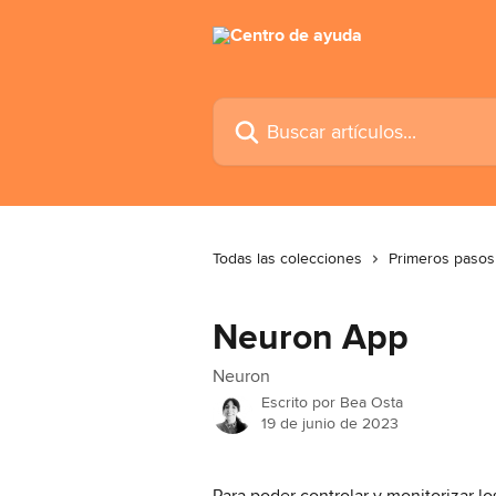
Ir al contenido principal
Buscar artículos...
Todas las colecciones
Primeros pasos
Neuron App
Neuron
Escrito por
Bea Osta
19 de junio de 2023
Para poder controlar y monitorizar los