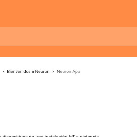
Bienvenidos a Neuron
Neuron App
 dispositivos de una instalación IoT a distancia,  