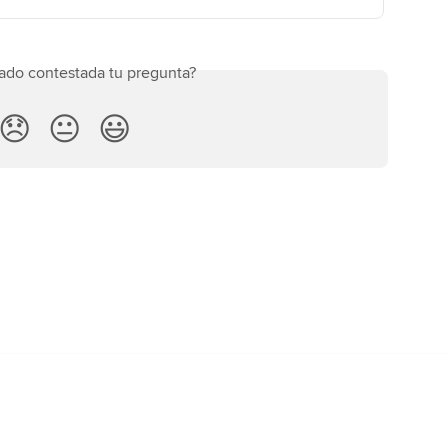
ado contestada tu pregunta?
😞
😐
😃