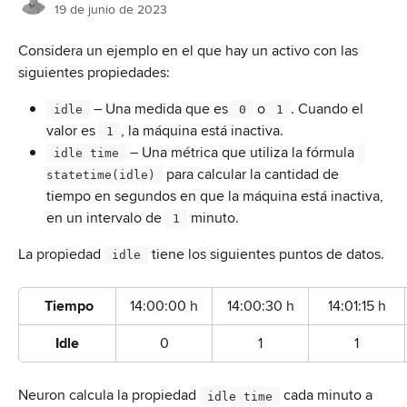
19 de junio de 2023
Considera un ejemplo en el que hay un activo con las 
siguientes propiedades:
 – Una medida que es 
 o 
. Cuando el 
 idle 
 0 
 1 
valor es 
, la máquina está inactiva.
 1 
 – Una métrica que utiliza la fórmula 
 idle time 
 para calcular la cantidad de 
statetime(idle) 
tiempo en segundos en que la máquina está inactiva, 
en un intervalo de 
 minuto.
 1 
La propiedad 
 tiene los siguientes puntos de datos.
 idle 
 Tiempo
14:00:00 h
14:00:30 h
14:01:15 h
Idle
0
1
1
Neuron calcula la propiedad 
 cada minuto a 
 idle time 