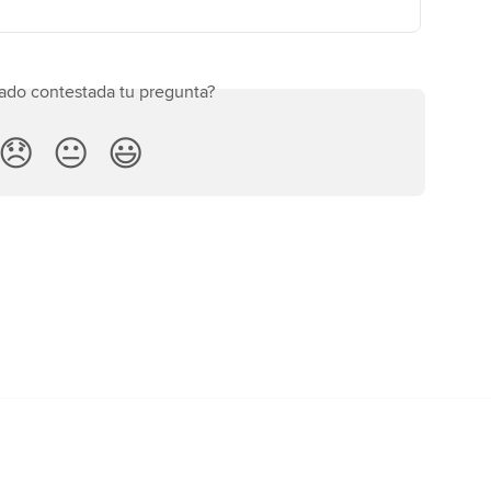
ado contestada tu pregunta?
😞
😐
😃