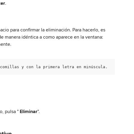
cer
.
cio para confirmar la eliminación. Para hacerlo, es 
 de manera idéntica a como aparece en la ventana: 
ente. 
 comillas y con la primera letra en minúscula.
o, pulsa " 
Eliminar
".
ctivo.