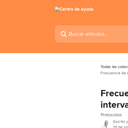
Ir al contenido principal
Buscar artículos...
Todas las cole
Frecuencia de l
Frecue
interv
Protocolos
Escrito 
19 de j