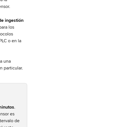
ensor.
de ingestión
ara los 
tocolos 
LC o en la 
a una 
n particular.
minutos
. 
ensor es 
tervalo de 