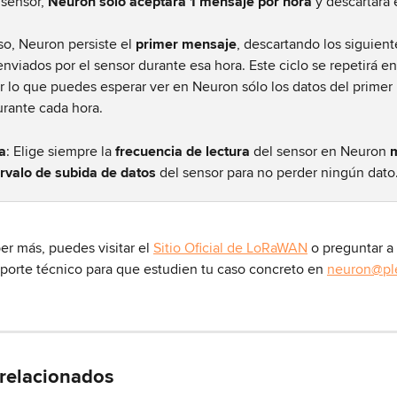
sensor, 
Neuron solo aceptará 1 mensaje por hora
 y descartará 
so, Neuron persiste el 
primer mensaje
, descartando los siguiente
nviados por el sensor durante esa hora. Este ciclo se repetirá en
r lo que puedes esperar ver en Neuron sólo los datos del primer
urante cada hora.
a
: Elige siempre la 
frecuencia de lectura
 del sensor en Neuron 
m
ervalo de subida de datos
 del sensor para no perder ningún dato
er más, puedes visitar el 
Sitio Oficial de LoRaWAN
 o preguntar a
oporte técnico para que estudien tu caso concreto en 
neuron@pl
 relacionados