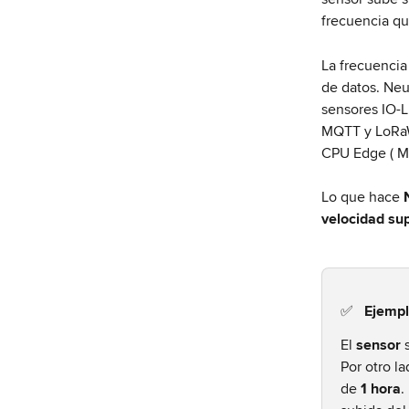
frecuencia qu
La frecuencia
de datos. Neu
sensores IO-L
MQTT y LoRaWA
CPU Edge ( MQ
Lo que hace 
velocidad sup
✅   Ejemp
El 
sensor
 
Por otro la
de 
1 hora
.