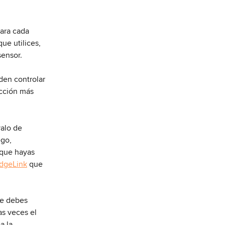
ara cada 
e utilices, 
ensor.
den controlar 
acción más 
valo de 
ego, 
 que hayas 
dgeLink
 que 
ue debes 
as veces el 
a la 