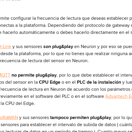
mite configurar la frecuencia de lectura que deseas establecer p
nectas a la plataforma. Dependiendo del protocolo de gateway qu
 hacerlo automáticamente o debes hacerlo directamente en el s
O-Link
 y sus sensores 
son plug&play
 en Neuron y por eso se pue
desde la plataforma, por lo que no tienes que realizar ninguna 
 frecuencia de lectura del sensor en Neuron.
 MQTT
no permite plug&play
, por lo que debe establecer el inter
os del sensor en la 
CPU Edge
 o en el 
PLC de la instalación
 y lu
 frecuencia de lectura en Neuron de acuerdo con los parámetros
reviamente en el software del PLC o en el software 
Advantech E
 la CPU del Edge.
 LoRaWAN
 y sus sensores 
tampoco permiten plug&play
, por lo q
 sensores para establecer el intervalo de subida de datos ( cuánt
us lecturas de datos en un período de tiempo ). Cuanto mayor se