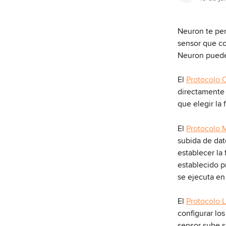
Neuron te per
sensor que co
Neuron puede
El 
Protocolo 
directamente 
que elegir la
El 
Protocolo
subida de dat
establecer la
establecido p
se ejecuta en
El 
Protocolo
configurar los
sensor sube s