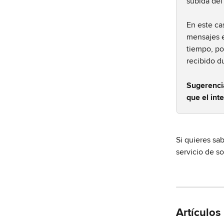
subida del 
En este ca
mensajes e
tiempo, po
recibido d
Sugerenci
que el int
Si quieres sab
servicio de s
Artículos