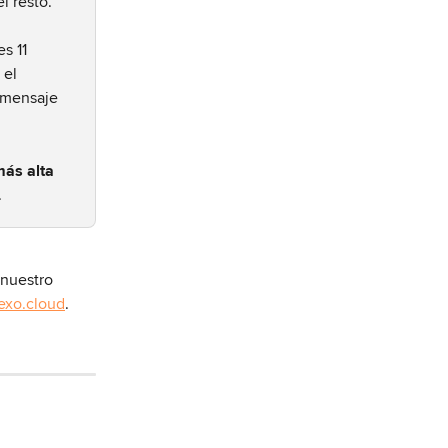
el resto.
s 11 
 el 
 mensaje 
ás alta 
.
 nuestro 
exo.cloud
.