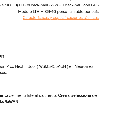
le SKU: (1) LTE-M back-haul (2) Wi-Fi back-haul con GPS
Módulo LTE-M 3G/4G personalizable por país
Características y especificaciones técnicas
on
wan Pico Next Indoor ( WSMS-155AGN ) en Neuron es 
sos:
ento
 del menú lateral izquierdo. 
Crea
 o 
selecciona
 de 
o LoRaWAN
.