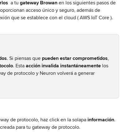
rlos 
 a tu 
gateway Browan 
en los siguientes pasos de 
 proporcionan acceso único y seguro, además de 
xión que se establece con el cloud ( AWS IoT Core ).
ados
. Si piensas que 
pueden estar comprometidos
, 
tocolo
. Esta 
acción invalida instantáneamente
 los 
way de protocolo y Neuron volverá a generar 
eway de protocolo, haz click en la solapa 
información
. 
 creada para tu gateway de protocolo.