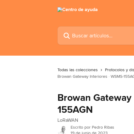
Ir al contenido principal
Buscar artículos...
Todas las colecciones
Protocolos y di
Browan Gateway Interiores · WSMS-155
Browan Gateway I
155AGN
LoRaWAN
Escrito por
Pedro Ribas
19 de junio de 2023