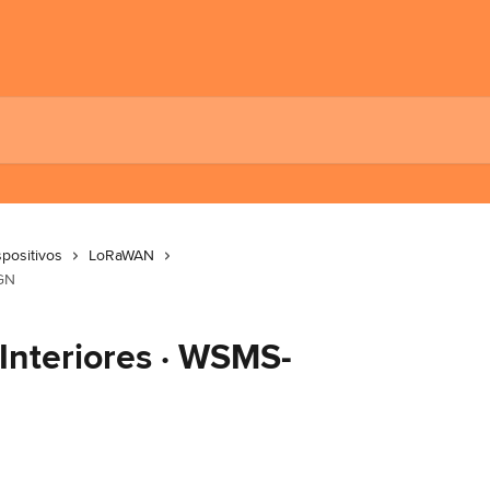
spositivos
LoRaWAN
AGN
nteriores · WSMS-