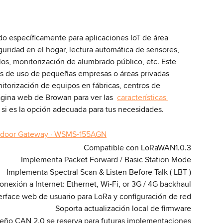
do específicamente para aplicaciones IoT de área 
guridad en el hogar, lectura automática de sensores, 
los, monitorización de alumbrado público, etc. Este 
 de uso de pequeñas empresas o áreas privadas 
torización de equipos en fábricas, centros de 
ágina web de Browan para ver las  
características 
 si es la opción adecuada para tus necesidades.
Compatible con LoRaWAN1.0.3
Implementa Packet Forward / Basic Station Mode
Implementa Spectral Scan & Listen Before Talk ( LBT )
conexión a Internet: Ethernet, Wi-Fi, or 3G / 4G backhaul
erface web de usuario para LoRa y configuración de red
Soporta actualización local de firmware
seño CAN 2.0 se reserva para futuras implementaciones